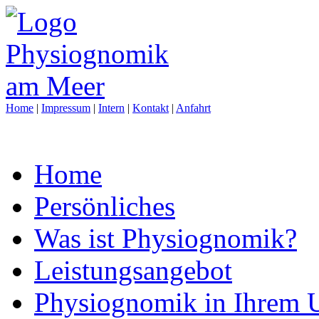
Home
|
Impressum
|
Intern
|
Kontakt
|
Anfahrt
Home
Persönliches
Was ist Physiognomik?
Leistungsangebot
Physiognomik in Ihrem 